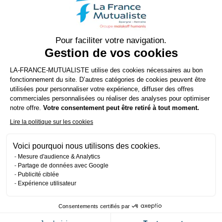
personnelles est fondée sur le consentement. Vos données
personnelles collectées sont destinées au personnel habilité
de La France Mutualiste ; elles sont conservées pendant une
Pour faciliter votre navigation.
durée limitée qui n’excède pas la durée nécessaire aux
Gestion de vos cookies
finalités de collecte et ne sont pas transférées en dehors de
Plateforme de Gestion du Consenteme
l’Union européenne.
LA-FRANCE-MUTUALISTE utilise des cookies nécessaires au bon
fonctionnement du site. D’autres catégories de cookies peuvent être
Vous bénéficiez d'un droit d'accès, de rectification,
utilisées pour personnaliser votre expérience, diffuser des offres
commerciales personnalisées ou réaliser des analyses pour optimiser
d'opposition, d'un droit à la portabilité des données ainsi que
Axeptio consent
notre offre.
Votre consentement peut être retiré à tout moment.
d'un droit à la limitation des traitements.Ces droits peuvent
Lire la politique sur les cookies
être exercés en adressant un courriel
à protectiondesdonnees@la-france-mutualiste.fr ou en
Voici pourquoi nous utilisons des cookies.
adressant un courrier, précisant vos coordonnées, sous pli
Mesure d'audience & Analytics
non affranchi à La France Mutualiste, Délégué à la protection
Partage de données avec Google
Publicité ciblée
des données, Autorisation 77827, 92089 LA DEFENSE Cedex,
Expérience utilisateur
et en justifiant de votre identité par tout moyen.
Consentements certifiés par
Vous avez la possibilité également d'introduire une
réclamation auprès de la Cnil, autorité en charge du respect