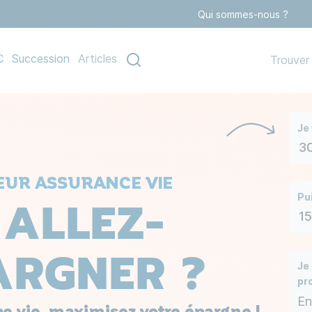
Qui sommes-nous ?
Navigat
C
Succession
Articles
Trouver
Je
ATEUR ASSURANCE VIE
ALLEZ-
Pu
ARGNER ?
Je
pro
En
e vie, maximisez votre épargne !