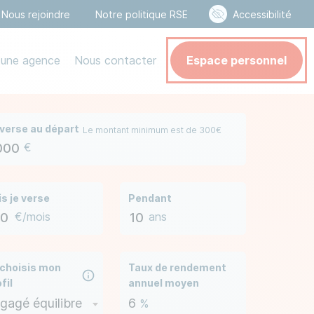
Nous rejoindre
Notre politique RSE
Accessibilité
ion secondaire
 une agence
Nous contacter
Espace personnel
 verse au départ
Le montant minimum est de 300€
€
is je verse
Pendant
€/mois
ans
 choisis mon
Taux de rendement
fil
annuel moyen
gagé équilibre
6
%