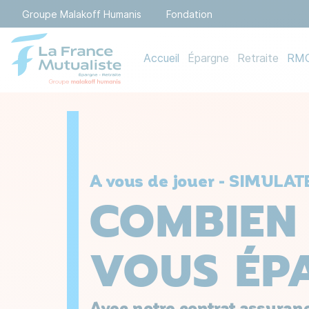
Menu top
Groupe Malakoff Humanis
Fondation
Menu principal
Accueil
Épargne
Retraite
RM
Aller au contenu principal
A vous de jouer - SIMUL
COMBIEN 
VOUS ÉP
Avec notre contrat assuranc