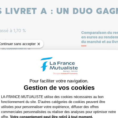
S LIVRET A : UN DUO GA
Média
Image
passé à 1,70 %
r l’épargne de
Continuer sans accepter
x actuellement à
u’il s’agit de faire
e multisupport
de rendement
Pour faciliter votre navigation.
Gestion de vos cookies
Plateforme de Gestion du Consentemen
unités de compte)
LA-FRANCE-MUTUALISTE utilise des cookies nécessaires au bon
fonctionnement du site. D’autres catégories de cookies peuvent être
utilisées pour personnaliser votre expérience, diffuser des offres
commerciales personnalisées ou réaliser des analyses pour optimiser notre
Axeptio consent
offre.
Votre consentement peut être retiré à tout moment.