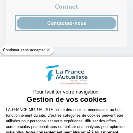
Contact
Contactez-nous
Continuer sans accepter
VOTRE ÉQUIPE DE CONSEILLERS
Pour faciliter votre navigation.
Gestion de vos cookies
Plateforme de Gestion du Consenteme
Julie Marin
LA-FRANCE-MUTUALISTE utilise des cookies nécessaires au bon
fonctionnement du site. D’autres catégories de cookies peuvent être
CMA (Conseiller Mutualiste Agence)
utilisées pour personnaliser votre expérience, diffuser des offres
commerciales personnalisées ou réaliser des analyses pour optimiser
Axeptio consent
notre offre.
Votre consentement peut être retiré à tout moment.