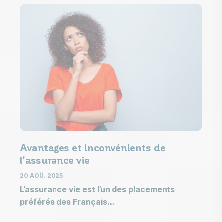
Avantages et inconvénients de
Ap
l'assurance vie
l’
gr
20 AOÛ. 2025
L’assurance vie est l’un des placements
20
préférés des Français.
Vo
d’