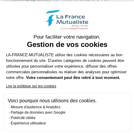
besoins et à vos projets financiers. Notre
processus simplifié vous guide pas à pas pour que
vous puissiez épargner en toute sérénité.
Identifier vos besoins
Pour faciliter votre navigation.
Gestion de vos cookies
Avant de souscrire un contrat d'assurance vie, il
est essentiel de bien cerner vos objectifs
Plateforme de Gestion du Consenteme
LA-FRANCE-MUTUALISTE utilise des cookies nécessaires au bon
financiers besoins. La France Mutualiste met à
fonctionnement du site. D’autres catégories de cookies peuvent être
votre disposition des conseillers spécialisés qui
utilisées pour personnaliser votre expérience, diffuser des offres
commerciales personnalisées ou réaliser des analyses pour optimiser
vous accompagneront pour définir vos attentes
Axeptio consent
notre offre.
Votre consentement peut être retiré à tout moment.
objectifs, que ce soit pour préparer un projet
Lire la politique sur les cookies
spécifique (immobilier, études des enfants),
constituer un capital pour la retraite ou
Voici pourquoi nous utilisons des cookies.
transmettre votre patrimoine.
Mesure d'audience & Analytics
Partage de données avec Google
Évaluation de votre profil d'investisseur : Nos
Publicité ciblée
conseillers vous aideront à déterminer votre
Expérience utilisateur
tolérance au risque et à choisir le type de
profil de gestion qui correspond à vos