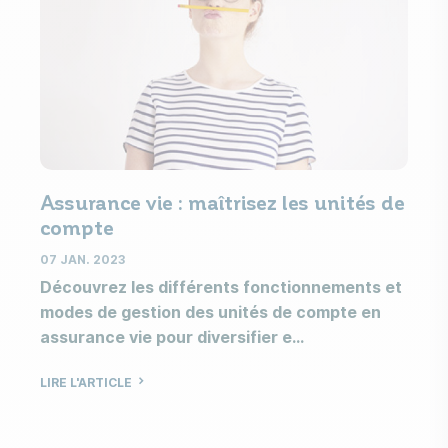
Assurance vie : maîtrisez les unités de
As
compte
a
07 JAN. 2023
15
Découvrez les différents fonctionnements et
Pl
modes de gestion des unités de compte en
vi
assurance vie pour diversifier e
av
LIRE L'ARTICLE
LI