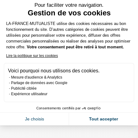
rendement des fonds en
Pour faciliter votre navigation.
Gestion de vos cookies
euros
Plateforme de Gestion du Consenteme
LA-FRANCE-MUTUALISTE utilise des cookies nécessaires au bon
fonctionnement du site. D’autres catégories de cookies peuvent être
utilisées pour personnaliser votre expérience, diffuser des offres
Diversification des placements
commerciales personnalisées ou réaliser des analyses pour optimiser
Axeptio consent
notre offre.
Votre consentement peut être retiré à tout moment.
La diversification au sein d’un portefeuille permet
de réduire le risque global tout en maximisant le
Lire la politique sur les cookies
potentiel de rendement. Pour cela, il est conseillé
Voici pourquoi nous utilisons des cookies.
d’intégrer des unités de compte* afin de
Mesure d'audience & Analytics
diversifier vos placements. Une répartition
Partage de données avec Google
stratégique entre actifs obligataires, immobiliers
Publicité ciblée
Expérience utilisateur
et monétaires, ainsi qu’une adaptation régulière
de l’allocation d’actifs, permettent de capter les
Consentements certifiés par
opportunités de marché tout en sécurisant vos
gains.
Je choisis
Tout accepter